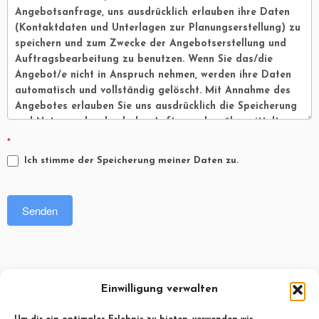
*
Ich stimme der Speicherung meiner Daten zu.
Senden
Sie haben noch Fragen? Rufen Sie uns einfach an:
Einwilligung verwalten
+49 (0) 36874 389619