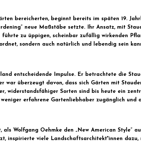
ten bereicherten, beginnt bereits im späten 19. Jahrh
dening“ neue Maßstäbe setzte. Ihr Ansatz, mit Staud
führte zu üppigen, scheinbar zufällig wirkenden Pfla
eordnet, sondern auch natürlich und lebendig sein kan
chland entscheidende Impulse. Er betrachtete die Sta
r war überzeugt davon, dass sich Gärten mit Stauden
r, widerstandsfähiger Sorten sind bis heute ein zent
 weniger erfahrene Gartenliebhaber zugänglich und at
ort, als Wolfgang Oehmke den „New American Style“ au
t, inspirierte viele Landschaftsarchitekt*innen dazu,