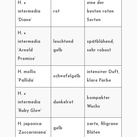
H. ×
eine der
intermedia
rot
besten roten
‘Diane’
Sorten
H. ×
intermedia
leuchtend
spätblühend,
‘Arnold
gelb
sehr robust
Promise’
H. mollis
intensiver Duft,
schwefelgelb
‘Pallida’
klare Farbe
H. ×
kompakter
intermedia
dunkelrot
Wuchs
‘Ruby Glow’
H. japonica
zarte, filigrane
gelb
‘Zuccariniana’
Blüten