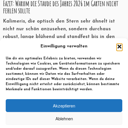
Fazit: Warum die Staude des Jahres 2026 im Garten nicht
fehlen sollte
Kalimeris, die optisch den Stern sehr ähnelt ist
nicht nur schön anzusehen, sondern durchaus
robust, lange blühend und standfest bis in den
Winter. Viele gute Eigenschaften, die ich sehr
Einwilligung verwalten
gerne nutze….
Um dir ein optimales Erlebnis zu bieten, verwenden wir
Technologien wie Cookies, um Geräteinformationen zu speichern
und/oder darauf zuzugreifen. Wenn du diesen Technologien
zustimmst, können wir Daten wie das Surfverhalten oder
Beitragsnavigation
eindeutige IDs auf dieser Website verarbeiten. Wenn du deine
Einwillligung nicht erteilst oder zurückziehst, können bestimmte
←
Winterblühender Zierstrauch –
Merkmale und Funktionen beeinträchtigt werden.
Sycoparrotia semidecidua
Schneeglöckchen
→
Akzeptieren
Ablehnen