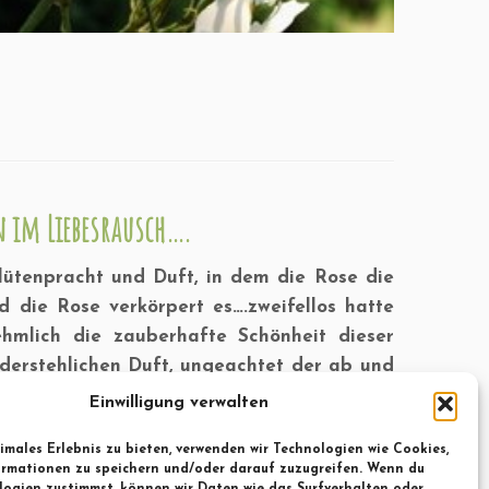
 im Liebesrausch….
Blütenpracht und Duft, in dem die Rose die
nd die Rose verkörpert es….zweifellos hatte
hmlich die zauberhafte Schönheit dieser
derstehlichen Duft, ungeachtet der ab und
an der Liebe, so kommen wir im Garten an
Einwilligung verwalten
ück und Vollendung. Unzählige Dichter und
imales Erlebnis zu bieten, verwenden wir Technologien wie Cookies,
de voller Poesie füllen Bibliotheken und
rmationen zu speichern und/oder darauf zuzugreifen. Wenn du
en und sinnlosen Ratschlägen zu ihrer