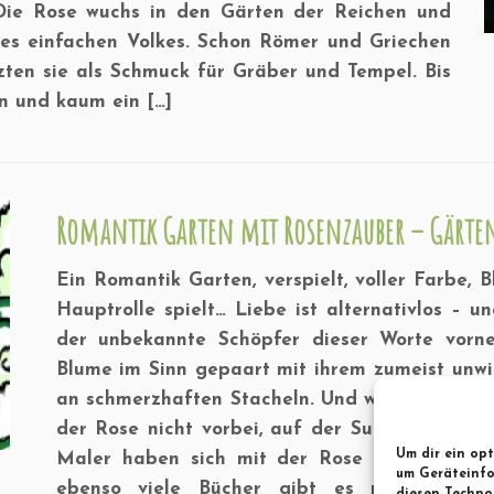
Die Rose wuchs in den Gärten der Reichen und
es einfachen Volkes. Schon Römer und Griechen
zten sie als Schmuck für Gräber und Tempel. Bis
en und kaum ein […]
Romantik Garten mit Rosenzauber – Gärten
Ein Romantik Garten, verspielt, voller Farbe, 
Hauptrolle spielt… Liebe ist alternativlos – u
der unbekannte Schöpfer dieser Worte vorne
Blume im Sinn gepaart mit ihrem zumeist unwi
an schmerzhaften Stacheln. Und wie im Leben 
der Rose nicht vorbei, auf der Suche nach Gl
Um dir ein opt
Maler haben sich mit der Rose verewigt. Bän
um Geräteinfo
ebenso viele Bücher gibt es mit sinnvoll